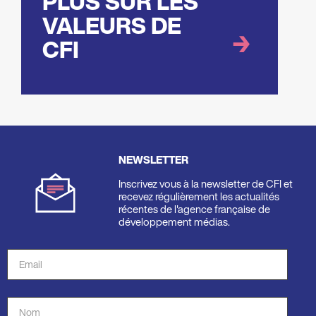
PLUS SUR LES
VALEURS DE
CFI
NEWSLETTER
Inscrivez vous à la newsletter de CFI et
recevez régulièrement les actualités
récentes de l'agence française de
développement médias.
Adresse
de
courriel
Nom
*