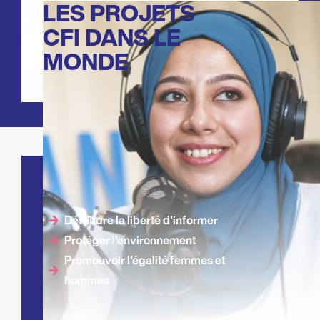
LES PROJETS
CFI DANS LE
MONDE
NOUS AGISSONS POUR
Défendre la liberté d'informer
Protéger l'environnement
Promouvoir l'égalité femmes et
hommes