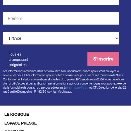
*
Prénom
*
Pays
*
Tous les
S'inscrire
champs sont
obligatoires
Les informations recueillies dans ce formulaire sont uniquement utilisées pour vous envoyer la
newsletter de CFI. Les informations pourront être conservées pour une durée maximum de 3 ans.
Conformément à la loi 'informatique et libertés' du 6 janvier 1978 modifiée en 2004, vous bénéficiez
d'un droit d'accès et de rectification aux informations qui vous concernent, que vous pouvez exercer
via le formulaire de contact ou en vous adressant à
webmaster@cfi.fr
ou CFI, Direction générale, 62
rue Camille Desmoulins - F - 92130 Issy-les-Moulineaux.
LE KIOSQUE
Footer
ESPACE PRESSE