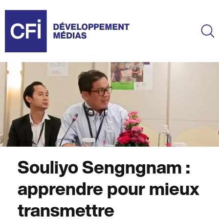
Aller
au
contenu
Ma
principal
Souliyo Sengngnam :
apprendre pour mieux
transmettre