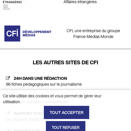
Affaires étrangères
CFI, une entreprise du groupe
France Médias Monde
LES AUTRES SITES DE CFI
24H DANS UNE RÉDACTION
96 fiches pédagogiques sur le journalisme
AC CFI
Ce site utilise des cookies et vous permet de gérer leur
Plateforme d'appels à candidatures
utilisation.
TOUT ACCEPTER
RAPPORT D'ACTIVITÉ
Les rapports d'activité de CFI
TOUT REFUSER
CONSEILS DE JOURNALISTES