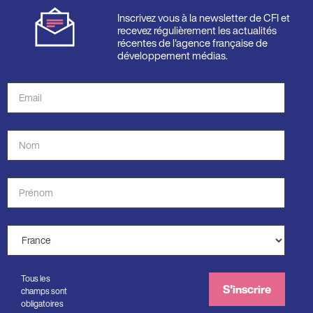
Inscrivez vous à la newsletter de CFI et
recevez régulièrement les actualités
récentes de l'agence française de
développement médias.
Adresse
de
courriel
Nom
*
*
Prénom
*
Pays
*
Tous les
S'inscrire
champs sont
obligatoires