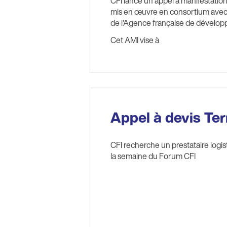
CFI lance un appel à manifestation
mis en œuvre en consortium avec 
de l'Agence française de dévelo
Cet AMI vise à
Appel à devis Te
CFI recherche un prestataire logist
la semaine du Forum CFI