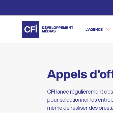
Aller
au
contenu
principal
L'AGENCE
Main na
Appels d'of
CFI lance régulièrement des
pour sélectionner les entrepr
même de réaliser des presta