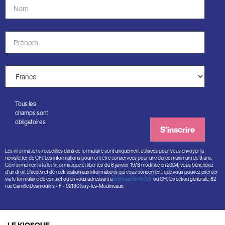
Nom
*
*
Prénom
*
Pays
*
Tous les
champs sont
obligatoires
S'inscrire
Les informations recueillies dans ce formulaire sont uniquement utilisées pour vous envoyer la
newsletter de CFI. Les informations pourront être conservées pour une durée maximum de 3 ans.
Conformément à la loi 'informatique et libertés' du 6 janvier 1978 modifiée en 2004, vous bénéficiez
d'un droit d'accès et de rectification aux informations qui vous concernent, que vous pouvez exercer
via le formulaire de contact ou en vous adressant à
webmaster@cfi.fr
ou CFI, Direction générale, 62
rue Camille Desmoulins - F - 92130 Issy-les-Moulineaux.
LE KIOSQUE