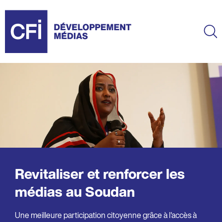
Aller
au
contenu
Ma
principal
Revitaliser et renforcer les
médias au Soudan
Une meilleure participation citoyenne grâce à l'accès à