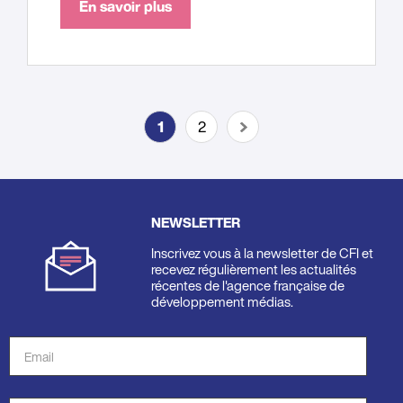
En savoir plus
Pagination
1
2
Page
Dernière
Page
courante
page
suivante
NEWSLETTER
Inscrivez vous à la newsletter de CFI et
recevez régulièrement les actualités
récentes de l'agence française de
développement médias.
Adresse
de
courriel