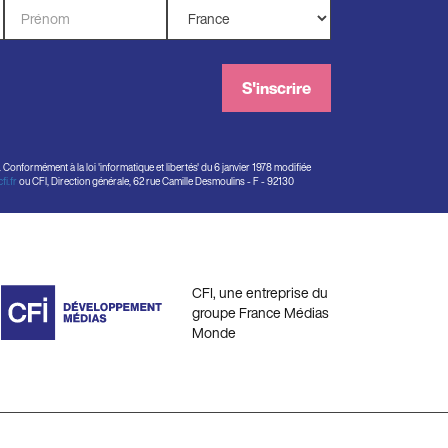
Prénom
Pays
*
*
S'inscrire
onformément à la loi 'informatique et libertés' du 6 janvier 1978 modifiée
i.fr
ou CFI, Direction générale, 62 rue Camille Desmoulins - F - 92130
CFI, une entreprise du
groupe France Médias
Monde