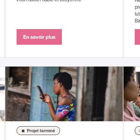
Re
pr
lu
Ba
En savoir plus
Projet terminé