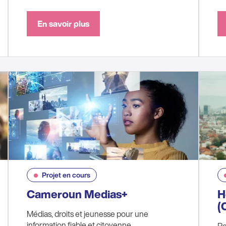
En savoir plus
Projet en cours
Cameroun Medias+
H
(
Médias, droits et jeunesse pour une
information fiable et citoyenne