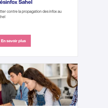
ésinfox Sahel
tter contre la propagation des infox au
hel
En savoir plus