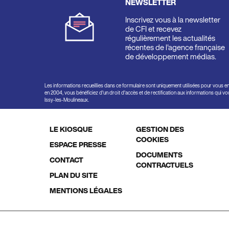
NEWSLETTER
Inscrivez vous à la newsletter
de CFI et recevez
régulièrement les actualités
récentes de l'agence française
de développement médias.
Les informations recueillies dans ce formulaire sont uniquement utilisées pour vous e
en 2004, vous bénéficiez d'un droit d'accès et de rectification aux informations qui 
Issy-les-Moulineaux.
LE KIOSQUE
GESTION DES
Footer
COOKIES
ESPACE PRESSE
DOCUMENTS
menu
CONTACT
CONTRACTUELS
PLAN DU SITE
MENTIONS LÉGALES