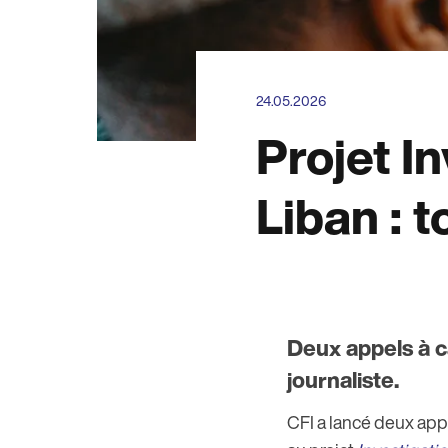
24.05.2026
Projet I
Liban : 
Deux appels à c
journaliste.
CFI a lancé deux appe