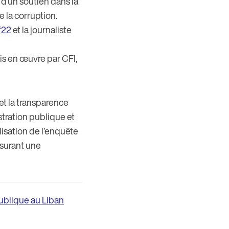
d’un soutien dans la
e la corruption.
f22
et la journaliste
is en œuvre par CFI,
et la transparence
stration publique et
lisation de l’enquête
ssurant une
publique au Liban