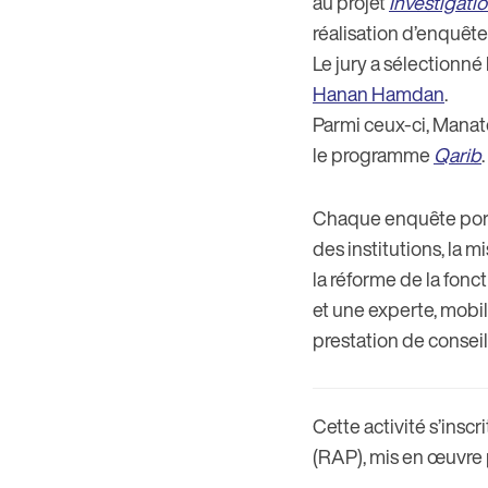
au projet
Investigati
réalisation d’enquêtes
Le jury a sélectionné
Hanan Hamdan
.
Parmi ceux-ci, Manate
le programme
Qarib
.
Chaque enquête porter
des institutions, la 
la réforme de la fonc
et une experte, mobil
prestation de conseil
Cette activité s’inscr
(RAP), mis en œuvre