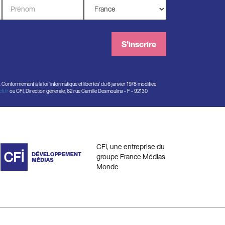
Prénom
Pays
*
*
S'inscrire
onformément à la loi 'informatique et libertés' du 6 janvier 1978 modifiée
i.fr
ou CFI, Direction générale, 62 rue Camille Desmoulins - F - 92130
CFI, une entreprise du
groupe France Médias
Monde