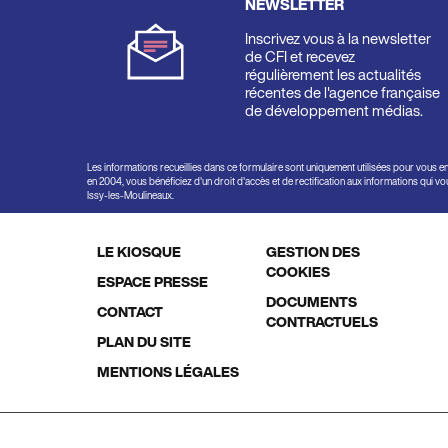
NEWSLETTER
Inscrivez vous à la newsletter
de CFI et recevez
régulièrement les actualités
récentes de l'agence française
de développement médias.
Les informations recueillies dans ce formulaire sont uniquement utilisées pour vous e
en 2004, vous bénéficiez d'un droit d'accès et de rectification aux informations qui 
Issy-les-Moulineaux.
LE KIOSQUE
GESTION DES
Footer
COOKIES
ESPACE PRESSE
DOCUMENTS
menu
CONTACT
CONTRACTUELS
PLAN DU SITE
MENTIONS LÉGALES