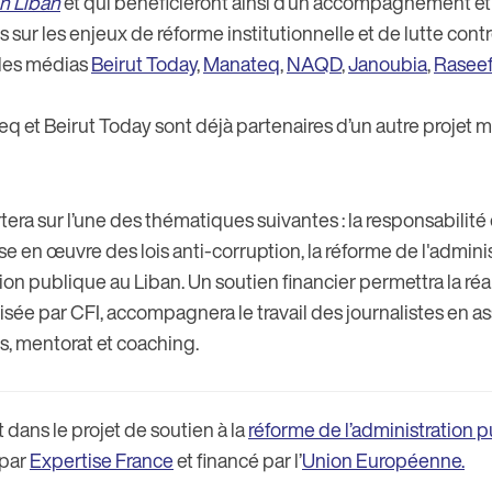
on Liban
et qui bénéficieront ainsi d’un accompagnement et 
 sur les enjeux de réforme institutionnelle et de lutte contr
 les médias
Beirut Today
,
Manateq
,
NAQD
,
Janoubia
,
Rasee
q et Beirut Today sont déjà partenaires d’un autre projet m
a sur l’une des thématiques suivantes : la responsabilité 
mise en œuvre des lois anti-corruption, la réforme de l'admini
tion publique au Liban. Un soutien financier permettra la réa
isée par CFI, accompagnera le travail des journalistes en a
s, mentorat et coaching.
it dans le projet de soutien à la
réforme de l’administration 
 par
Expertise France
et financé par l’
Union Européenne.