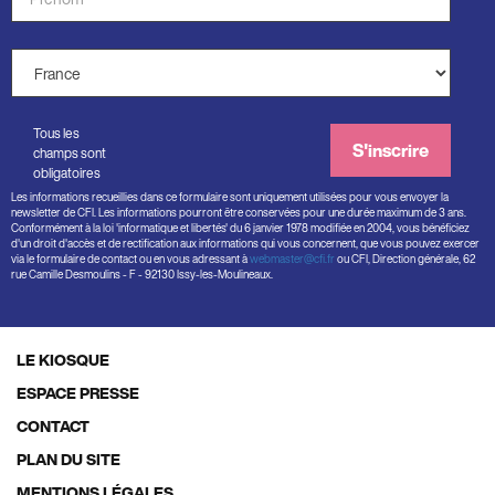
*
Pays
*
Tous les
S'inscrire
champs sont
obligatoires
Les informations recueillies dans ce formulaire sont uniquement utilisées pour vous envoyer la
newsletter de CFI. Les informations pourront être conservées pour une durée maximum de 3 ans.
Conformément à la loi 'informatique et libertés' du 6 janvier 1978 modifiée en 2004, vous bénéficiez
d'un droit d'accès et de rectification aux informations qui vous concernent, que vous pouvez exercer
via le formulaire de contact ou en vous adressant à
webmaster@cfi.fr
ou CFI, Direction générale, 62
rue Camille Desmoulins - F - 92130 Issy-les-Moulineaux.
LE KIOSQUE
Footer
ESPACE PRESSE
menu
CONTACT
PLAN DU SITE
MENTIONS LÉGALES