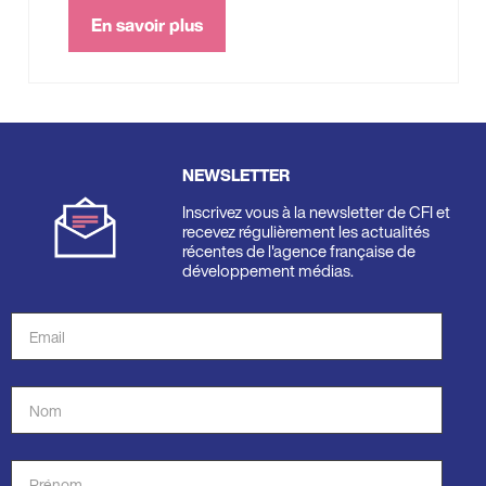
En savoir plus
NEWSLETTER
Inscrivez vous à la newsletter de CFI et
recevez régulièrement les actualités
récentes de l'agence française de
développement médias.
Adresse
de
courriel
Nom
*
*
Prénom