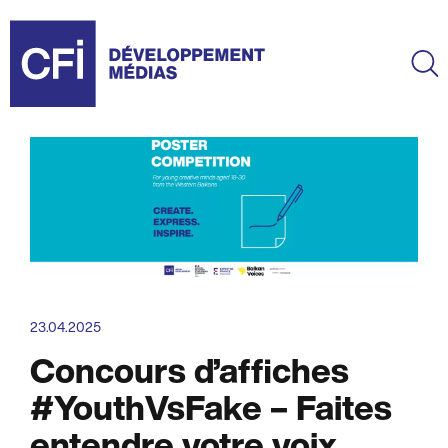
Aller
au
contenu
Ma
principal
23.04.2025
Concours d’affiches
#YouthVsFake – Faites
entendre votre voix