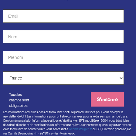
Adresse
de
courriel
Nom
*
*
Prénom
*
Pays
*
Tous les
S'inscrire
champs sont
obligatoires
Les informations recueillies dans ce formulaire sont uniquement utilisées pour vous envoyer la
newsletter de CFI. Les informations pourront être conservées pour une durée maximum de 3 ans.
Conformément à la loi 'informatique et libertés' du 6 janvier 1978 modifiée en 2004, vous bénéficiez
d'un droit d'accès et de rectification aux informations qui vous concernent, que vous pouvez exercer
via le formulaire de contact ou en vous adressant à
webmaster@cfi.fr
ou CFI, Direction générale, 62
rue Camille Desmoulins - F - 92130 Issy-les-Moulineaux.