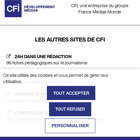
CFI, une entreprise du groupe
France Médias Monde
LES AUTRES SITES DE CFI
24H DANS UNE RÉDACTION
96 fiches pédagogiques sur le journalisme
AC CFI
Ce site utilise des cookies et vous permet de gérer leur
Plateforme d'appels à candidatures
utilisation.
TOUT ACCEPTER
RAPPORT D'ACTIVITÉ
Les rapports d'activité de CFI
TOUT REFUSER
CONSEILS DE JOURNALISTES
Mieux comprendre les thématiques du journalisme
PERSONNALISER