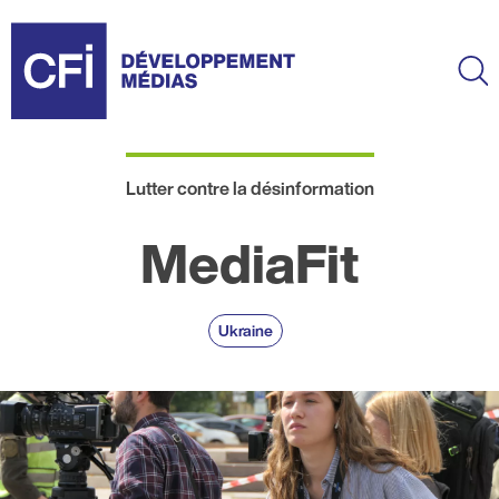
Aller
au
contenu
Ma
principal
Lutter contre la désinformation
MediaFit
Ukraine