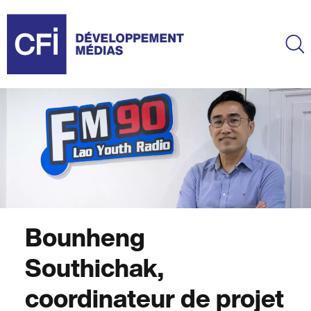
Aller
au
contenu
Ma
principal
Bounheng
Southichak,
coordinateur de projet