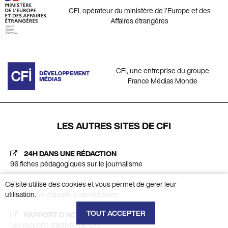
CFI, opérateur du ministère de l’Europe et des
Affaires étrangères
CFI, une entreprise du groupe
France Médias Monde
LES AUTRES SITES DE CFI
24H DANS UNE RÉDACTION
96 fiches pédagogiques sur le journalisme
Ce site utilise des cookies et vous permet de gérer leur
AC CFI
utilisation.
Plateforme d'appels à candidatures
TOUT ACCEPTER
RAPPORT D'ACTIVITÉ
Les rapports d'activité de CFI