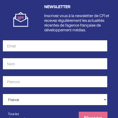
NEWSLETTER
Inscrivez vous à la newsletter de CFI et
recevez régulièrement les actualités
récentes de l'agence française de
développement médias.
Adresse
de
courriel
Nom
*
*
Prénom
*
Pays
*
Tous les