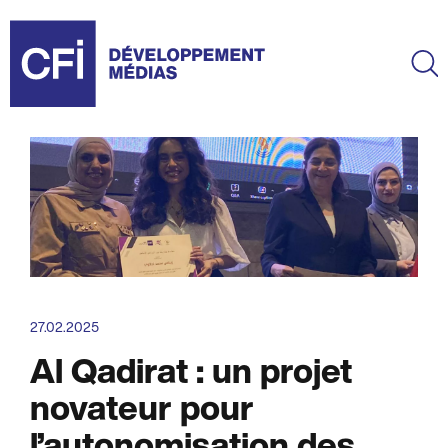
Aller
au
contenu
Ma
principal
27.02.2025
Al Qadirat : un projet
novateur pour
l’autonomisation des