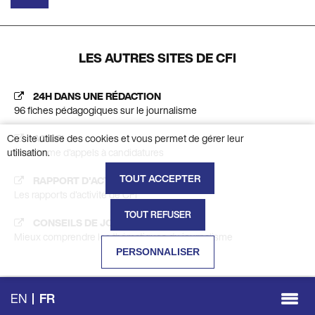
LES AUTRES SITES DE CFI
24H DANS UNE RÉDACTION
96 fiches pédagogiques sur le journalisme
Ce site utilise des cookies et vous permet de gérer leur
AC CFI
utilisation.
Plateforme d'appels à candidatures
TOUT ACCEPTER
RAPPORT D'ACTIVITÉ
Les rapports d'activité de CFI
TOUT REFUSER
CONSEILS DE JOURNALISTES
Mieux comprendre les thématiques du journalisme
PERSONNALISER
EN
FR
Togg