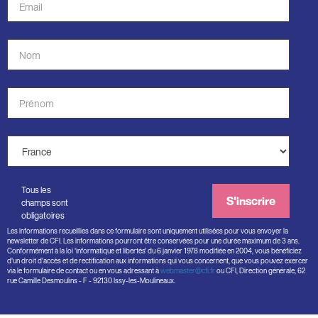
de
courriel
Nom
*
*
Prénom
*
Pays
*
Tous les
S'inscrire
champs sont
obligatoires
Les informations recueillies dans ce formulaire sont uniquement utilisées pour vous envoyer la
newsletter de CFI. Les informations pourront être conservées pour une durée maximum de 3 ans.
Conformément à la loi 'informatique et libertés' du 6 janvier 1978 modifiée en 2004, vous bénéficiez
d'un droit d'accès et de rectification aux informations qui vous concernent, que vous pouvez exercer
via le formulaire de contact ou en vous adressant à
webmaster@cfi.fr
ou CFI, Direction générale, 62
rue Camille Desmoulins - F - 92130 Issy-les-Moulineaux.