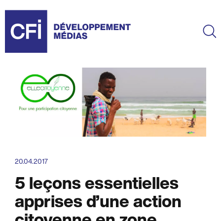
Aller
au
contenu
Ma
principal
20.04.2017
5 leçons essentielles
apprises d’une action
citoyenne en zone