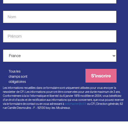
de
courriel
Nom
*
*
Prénom
*
Pays
*
Tous les
S'inscrire
champs sont
obligatoires
Les informations recueillies dans ce formulaire sont uniquement utilisées pour vous envoyer la
newsletter de CFI. Les informations pourront être conservées pour une durée maximum de 3 ans.
Conformément à la loi 'informatique et libertés' du 6 janvier 1978 modifiée en 2004, vous bénéficiez
d'un droit d'accès et de rectification aux informations qui vous concernent, que vous pouvez exercer
via le formulaire de contact ou en vous adressant à
webmaster@cfi.fr
ou CFI, Direction générale, 62
rue Camille Desmoulins - F - 92130 Issy-les-Moulineaux.