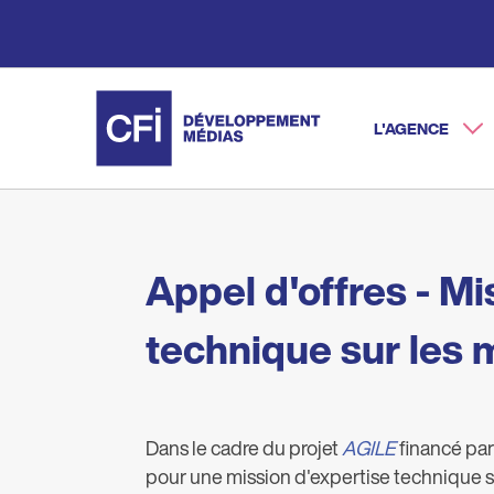
Aller
au
contenu
principal
L'AGENCE
Main na
Appel d'offres - Mi
technique sur les 
Dans le cadre du projet
AGILE
financé par
pour une mission d'expertise technique su