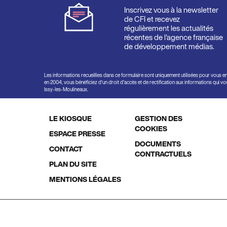
Inscrivez vous à la newsletter
de CFI et recevez
régulièrement les actualités
récentes de l'agence française
de développement médias.
Les informations recueillies dans ce formulaire sont uniquement utilisées pour vous e
en 2004, vous bénéficiez d'un droit d'accès et de rectification aux informations qui 
Issy-les-Moulineaux.
LE KIOSQUE
GESTION DES
Footer
COOKIES
ESPACE PRESSE
DOCUMENTS
menu
CONTACT
CONTRACTUELS
PLAN DU SITE
MENTIONS LÉGALES