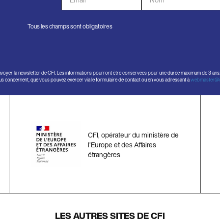
de
*
courriel
Tous les champs sont obligatoires
*
nvoyer la newsletter de CFI. Les informations pourront être conservées pour une durée maximum de 3 ans. C
vous concernent, que vous pouvez exercer via le formulaire de contact ou en vous adressant à
webmaster@cf
CFI, opérateur du ministère de
l’Europe et des Affaires
étrangères
LES AUTRES SITES DE CFI