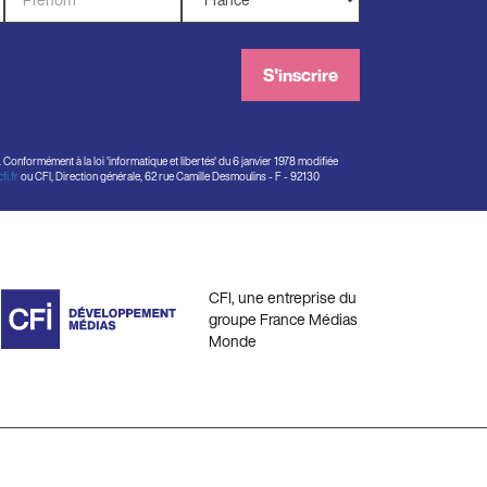
*
*
S'inscrire
onformément à la loi 'informatique et libertés' du 6 janvier 1978 modifiée
i.fr
ou CFI, Direction générale, 62 rue Camille Desmoulins - F - 92130
CFI, une entreprise du
groupe France Médias
Monde