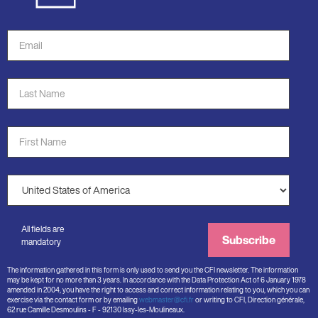
Email
Address
*
Last
Name
*
First
Name
*
Country
*
All fields are
Subscribe
mandatory
The information gathered in this form is only used to send you the CFI newsletter. The information
may be kept for no more than 3 years. In accordance with the Data Protection Act of 6 January 1978
amended in 2004, you have the right to access and correct information relating to you, which you can
exercise via the contact form or by emailing
webmaster@cfi.fr
or writing to CFI, Direction générale,
62 rue Camille Desmoulins - F - 92130 Issy-les-Moulineaux.